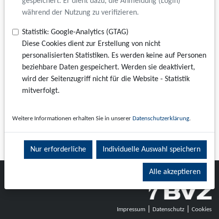
gespeichert. Er dient dazu, die Anmeldung (Login)
während der Nutzung zu verifizieren.
Anmelden
Statistik: Google-Analytics (GTAG)
Diese Cookies dient zur Erstellung von nicht
Passwort vergessen
personalisierten Statistiken. Es werden keine auf Personen
beziehbare Daten gespeichert. Werden sie deaktiviert,
Registrieren
wird der Seitenzugriff nicht für die Website - Statistik
mitverfolgt.
Weitere Informationen erhalten Sie in unserer
Datenschutzerklärung
.
Nur erforderliche
Individuelle Auswahl speichern
Alle akzeptieren
|
|
Impressum
Datenschutz
Cookies